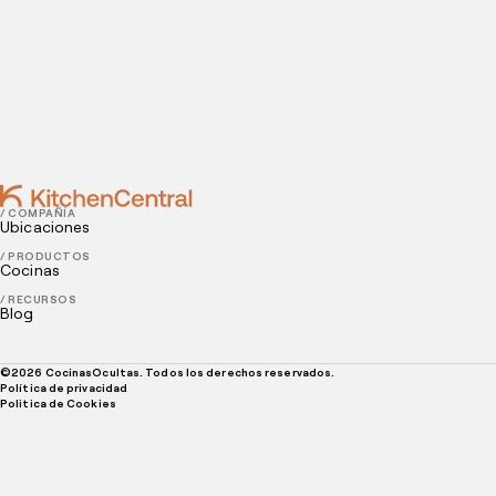
por qué son buena idea
SEPTEMBER 13, 2021
¿Por qué es tan importante elaborar un
presupuesto para un restaurante?
/ COMPAÑÍA
Ubicaciones
/ PRODUCTOS
Cocinas
/ RECURSOS
Blog
©
2026
CocinasOcultas. Todos los derechos reservados.
Política de privacidad
Politica de Cookies