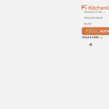
PRODUCTOS
14/SEPTEMBER/2021
UBICACIONES
Cómo recopilar los
BLOG
correos electrónicos de
🇵🇪🇨🇱 AG
los clientes para
CHILE & PERU
aumentar las ventas
VIEW ALL
Recopilar los correos electrónicos de los clientes en tu sitio
web es una de las formas más sencillas y automatizadas de
aumentar las ventas de tu restaurante y
crear clientes
fieles
. Al enviar boletines de noticias dirigidos a tus
clientes, estarás dando a esas personas un incentivo para