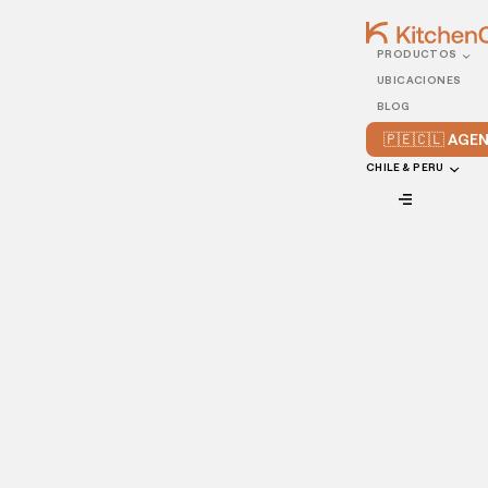
PRODUCTOS
30/NOVEMBER/2020
UBICACIONES
¿Cómo promocionar tu
BLOG
restaurante para envíos a
🇵🇪🇨🇱 AG
domicilio?
CHILE & PERU
VIEW ALL
El mercado de hoy plantea que es una necesidad
promocionar tu restaurante
para entregas o
envíos a domicilio.
Durante la pandemia, el comercio electrónico creció
alrededor de
300 %
, y el ámbito restaurantero no escapa
de esta realidad. Todo apunta a que el nicho de los