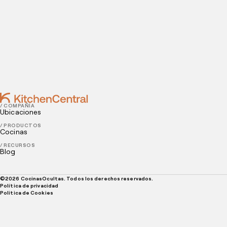
DECEMBER 04, 2020
4 consejos para lograr la fidelidad de los clientes de
tu restaurante
SEPTEMBER 25, 2020
7 reglas al elegir cocinas industriales
/ COMPAÑÍA
Ubicaciones
/ PRODUCTOS
Cocinas
/ RECURSOS
Blog
©
2026
CocinasOcultas. Todos los derechos reservados.
Política de privacidad
Politica de Cookies