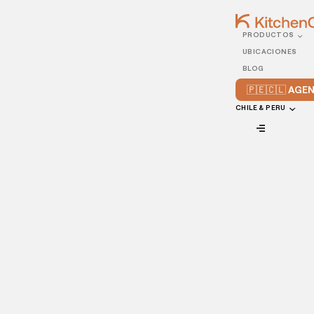
PRODUCTOS
13/OCTOBER/2021
UBICACIONES
Cómo optimizar las
BLOG
operaciones de reparto y
🇵🇪🇨🇱 AG
comida para llevar en tu
CHILE & PERU
restaurante
VIEW ALL
A medida que más clientes optan por la entrega de sus
comidas, los gerentes y propietarios de restaurantes
buscan nuevas formas de mejorar las operaciones de
entrega. Pero para mejorar tu
servicio de entrega
, tienes
que evaluar e identificar las áreas de crecimiento. Podrá