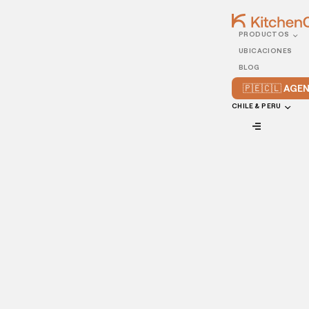
PRODUCTOS
28/NOVEMBER/2022
UBICACIONES
Cómo modernizar tu
BLOG
restaurante de manera
🇵🇪🇨🇱 AG
eficaz
CHILE & PERU
VIEW ALL
Una y otra vez, el sector de la restauración ha demostrado
su capacidad para adaptarse rápidamente a los nuevos
retos. Durante la pandemia del COVID-19, los restaurantes
modernos aprendieron a llevar el servicio, el ambiente y la
estética de su experiencia gastronómica en el local al
panorama digital, con soluciones tecnológicas creativas que