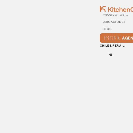
PRODUCTOS
29/APRIL/2021
UBICACIONES
¿Cómo mejorar la
BLOG
experiencia del cliente en
🇵🇪🇨🇱 AG
un restaurante?
CHILE & PERU
VIEW ALL
Además de provocar buenas opiniones, sonrisas y las
visitas recurrentes, asegurar que la
experiencia del
cliente sea positiva tiene relación directa con el
aumento de las ventas
y esto, en definitiva, es uno de los
principales deseos de los negocios de comida.
Y es que implementar acciones que optimicen la imagen de