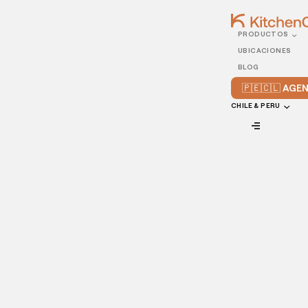
PRODUCTOS
24/JANUARY/2022
UBICACIONES
Cómo manejar los
BLOG
comentarios negativos en
🇵🇪🇨🇱 AG
las redes sociales
CHILE & PERU
VIEW ALL
Si eres propietario o gerente de un restaurante, trabajas
duro cada turno para asegurarte de que sirves la comida
más sabrosa a tus comensales. También te esfuerzas en
formar a tu personal y trabajas con diligencia para ofrecer
el mejor servicio al cliente posible.
Recibes buenas críticas con regularidad. Hasta que un día