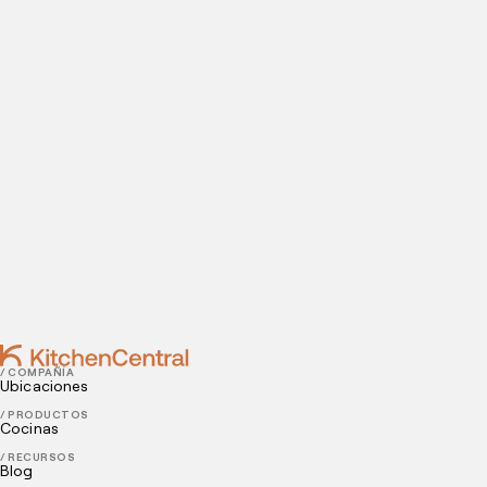
Visítanos hoy
¿Estás listo para abrir una cocina oculta? Introduce tus
datos de contacto para agendar tu visita a nuestras
instalaciones.
Contact
JANUARY 27, 2022
Hoy es el Día Mundial De La Tarta de Chocolate:
Cómo hacer más rentable tu panadería
JANUARY 24, 2022
4 consejos para el éxito de los restaurantes en 2022
/ COMPAÑÍA
Ubicaciones
/ PRODUCTOS
Cocinas
/ RECURSOS
Blog