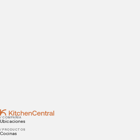
Visítanos hoy
¿Estás listo para abrir una cocina oculta? Introduce tus
datos de contacto para agendar tu visita a nuestras
instalaciones.
Contact
DECEMBER 07, 2022
4 ideas para aumentar las ventas durante la época
decembrina
DECEMBER 05, 2022
3 formas sencillas de dar un toque navideño a los
platillos
/ COMPAÑÍA
Ubicaciones
/ PRODUCTOS
Cocinas