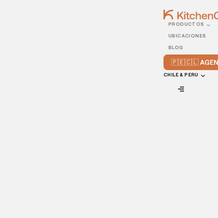
PRODUCTOS
05/DECEMBER/2022
UBICACIONES
Cómo gestionar el estrés
BLOG
y agotamiento al manejar
🇵🇪🇨🇱 AG
un restaurante
CHILE & PERU
VIEW ALL
Todas las carreras tienen sus altibajos. Si un
gerente de
restaurante
empieza a sentir que el estrés supera a los
beneficios, hay formas de solucionarlo. A continuación
encontrarás cuatro formas de
combatir el agotamiento
y
devolver la satisfacción al trabajo.
El estrés forma parte del territorio como gerente de un