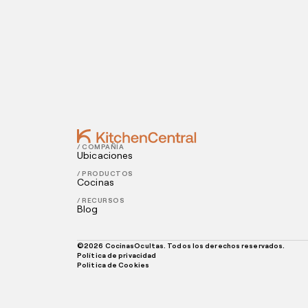
Contact
DECEMBER 29, 2021
El equipo de cocina que todo restauran
DECEMBER 27, 2021
Consejos para contratar a un magnífic
/ COMPAÑÍA
Ubicaciones
/ PRODUCTOS
Cocinas
/ RECURSOS
Blog
©
2026
CocinasOcultas. Todos los derechos reservados.
Política de privacidad
Politica de Cookies