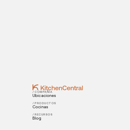
Visítanos hoy
¿Estás listo para abrir una cocina oculta? I
Contact
AUGUST 15, 2022
Cómo encontrar el mercado objetivo d
AUGUST 11, 2022
3 consejos para expandir tu restaurant
/ COMPAÑÍA
Ubicaciones
/ PRODUCTOS
Cocinas
/ RECURSOS
Blog