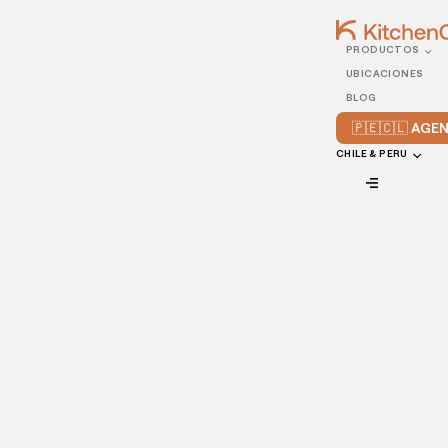
PRODUCTOS
27/AUGUST/2021
UBICACIONES
Cómo elegir empaques
BLOG
ecológicos para tu
🇵🇪🇨🇱 AG
restaurante
CHILE & PERU
VIEW ALL
En los últimos años, el interés por proteger el medio
ambiente y reducir la huella ecológica ha incrementado
entre la población; como era de esperarse, la industria
restaurantera ha hecho lo posible para responder a esta
necesidad.
Con la intención de disminuir el impacto ambiental,