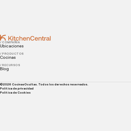
AUGUST 25, 2021
3 consejos efectivos para mejorar la administración
de restaurantes
/ COMPAÑÍA
Ubicaciones
/ PRODUCTOS
Cocinas
/ RECURSOS
Blog
©
2026
CocinasOcultas. Todos los derechos reservados.
Política de privacidad
Politica de Cookies