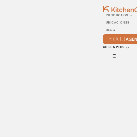
PRODUCTOS
19/NOVEMBER/2021
UBICACIONES
Cómo comenzar a vender
BLOG
comida online
🇵🇪🇨🇱 AG
CHILE & PERU
VIEW ALL
La llegada del COVID vino a cambiar la forma en la que nos
relacionamos con las demás personas, incluyendo, por
supuesto, las salidas a los restaurantes. Por eso, los
restaurantes han tenido que buscar formas nuevas de
ofrecer sus servicios de una manera segura para todos y
además, rentable. La forma más eficaz y que sigue
creciendo mes con mes, son los
pedidos online
.