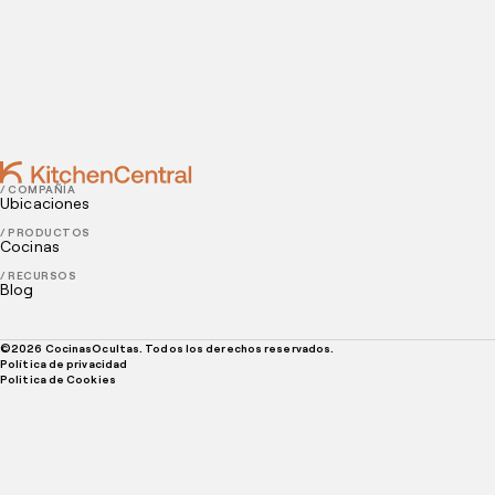
NOVEMBER 17, 2021
¿Por qué son tan exitosos los restaurantes de
comida rápida?
/ COMPAÑÍA
Ubicaciones
/ PRODUCTOS
Cocinas
/ RECURSOS
Blog
©
2026
CocinasOcultas. Todos los derechos reservados.
Política de privacidad
Politica de Cookies