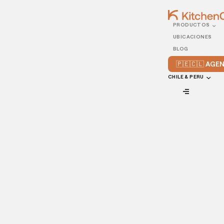
PRODUCTOS
10/AUGUST/2021
UBICACIONES
¿Cómo calcular el precio
BLOG
de recetas de tu menú?
🇵🇪🇨🇱 AG
CHILE & PERU
VIEW ALL
Los costos de un menú son una parte esencial de la
rentabilidad de tu restaurante
. Si no se definen los costos
de cada platillo del menú con anticipación, existe la
posibilidad de que termines perdiendo más dinero del que
entra a la caja registradora.
Es un proceso que requiere tiempo y dedicación, que
incluye los ingredientes, cuánto tiempo tardan en