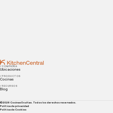
Contact
AUGUST 10, 2021
Aprende todo sobre la fotografía gastronómica
para restaurantes
AUGUST 06, 2021
Todo lo que debes conocer sobre la nueva
tendencia: restaurantes sostenibles
/ COMPAÑÍA
Ubicaciones
/ PRODUCTOS
Cocinas
/ RECURSOS
Blog
©
2026
CocinasOcultas. Todos los derechos reservados.
Política de privacidad
Politica de Cookies