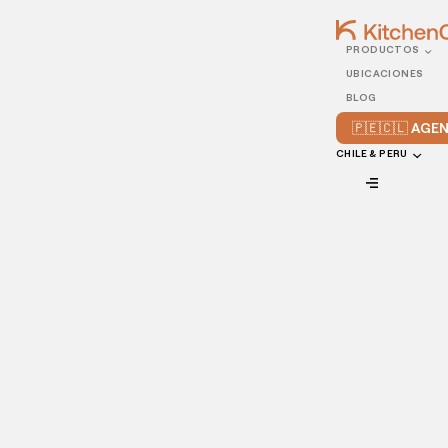
PRODUCTOS
15/NOVEMBER/2021
UBICACIONES
¿Cómo atraer más
BLOG
clientes a tu restaurante
🇵🇪🇨🇱 AG
usando cupones de
CHILE & PERU
descuento?
VIEW ALL
Como propietario o gerente de un restaurante, quieres
atraer a nuevos clientes a tu
negocio de cocina
, así como
aumentar la tasa de fidelidad y retención de tus clientes
actuales.