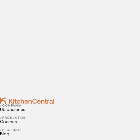
datos de contacto para agendar tu visita a nuestras
instalaciones.
Contact
NOVEMBER 17, 2021
¿Por qué son tan exitosos los restaurantes de
comida rápida?
NOVEMBER 12, 2021
Las tendencias más innovadoras en la industria
restaurantera
/ COMPAÑÍA
Ubicaciones
/ PRODUCTOS
Cocinas
/ RECURSOS
Blog