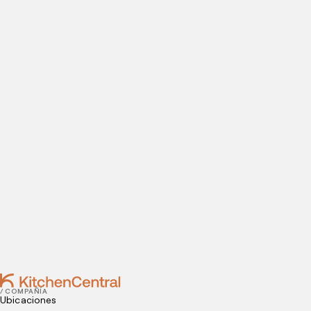
Visítanos hoy
¿Estás listo para abrir una cocina oculta? Introduce tus
datos de contacto para agendar tu visita a nuestras
instalaciones.
Contact
MAY 23, 2025
Las 5 Mejores Aplicaciones Para Hacer Delivery​
MAY 16, 2025
7 Estrategias Para Delivery de Sándwiches
/ COMPAÑÍA
Ubicaciones