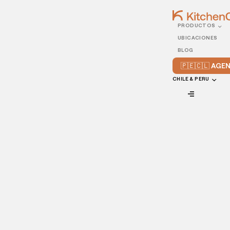
PRODUCTOS
22/MAY/2025
UBICACIONES
¿Cómo Atraer Clientes
BLOG
Para tu Restaurante en
🇵🇪🇨🇱 AG
Inti Raymi?
CHILE & PERU
VIEW ALL
Para atraer clientes para tu restaurante
en Inti Raymi, ofrece una experiencia
auténtica con platos típicos, decoración
temática y promociones especiales para
atraer a los turistas y locales que
celebran esta festividad. ¡Mira más