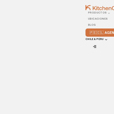
PRODUCTOS
20/SEPTEMBER/2021
UBICACIONES
Cómo aprovechar el
BLOG
contenido generado por
🇵🇪🇨🇱 AG
tus clientes en redes
CHILE & PERU
sociales
VIEW ALL
Una de las formas más baratas y sencillas de dar a conocer
tu restaurante y conseguir nuevos clientes es recurrir a los
contenidos generados por los usuarios. Especialmente si
eres nuevo en la industria, no deberías perder la
oportunidad de involucrar a tus clientes y seguidores en el