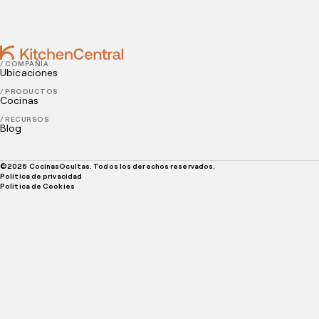
¿Cómo Crear Combos Rentables para Delivery?
/ COMPAÑÍA
Ubicaciones
/ PRODUCTOS
Cocinas
/ RECURSOS
Blog
©
2026
CocinasOcultas. Todos los derechos reservados.
Política de privacidad
Politica de Cookies