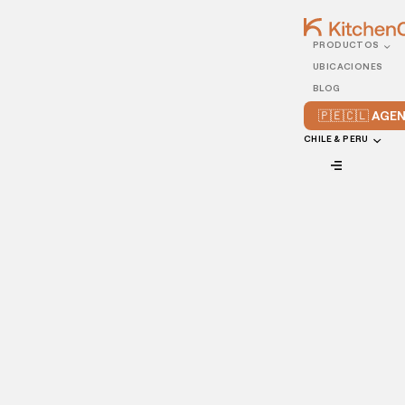
PRODUCTOS
16/SEPTEMBER/2025
UBICACIONES
¿Cómo abrir una dark
BLOG
kitchen en Magdalena,
🇵🇪🇨🇱 AG
Perú?
CHILE & PERU
VIEW ALL
Guía paso a paso para abrir una dark kitchen en
Magdalena, Perú: ubicación estratégica, costos,
requisitos legales y cómo optimizar tu operación de
delivery
El modelo de
dark kitchen en Perú
está creciendo en Lima
como una alternativa práctica y económica para