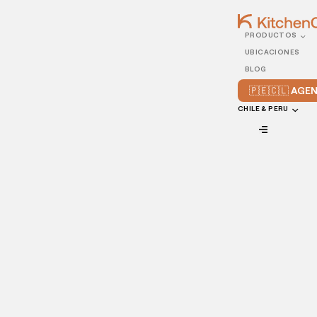
PRODUCTOS
21/SEPTEMBER/2020
UBICACIONES
5 consejos para diseñar la
BLOG
cocina para tu
🇵🇪🇨🇱 AG
restaurante
CHILE & PERU
VIEW ALL
Diseñar una cocina para restaurante puede ser un proceso
complejo, así que si no sabes por dónde empezar, ¡no te
preocupes!
Al tratarse de una decisión tan trascendental para tu
negocio, es normal que se presenten dudas y de que
tengas cierto temor a equivocarte; pero, para que puedas