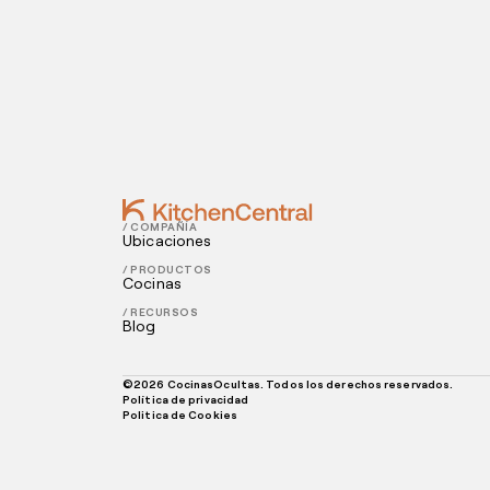
Contact
AUGUST 14, 2020
8 secretos para tener un restaurante 
AUGUST 07, 2020
5 consejos para abrir un restaurante ex
/ COMPAÑÍA
Ubicaciones
/ PRODUCTOS
Cocinas
/ RECURSOS
Blog
©
2026
CocinasOcultas. Todos los derechos reservados.
Política de privacidad
Politica de Cookies