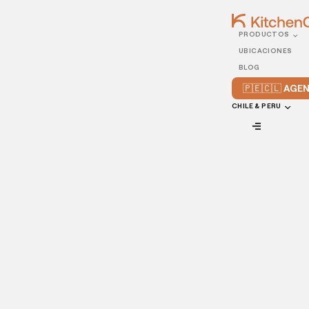
PRODUCTOS
14/MAY/2021
UBICACIONES
Catering to go: Descubre
BLOG
más sobre esta nueva
🇵🇪🇨🇱 AG
tendencia
CHILE & PERU
VIEW ALL
El
catering to go
ha surgido como una alternativa viable
para los
restaurantes en tiempos pandémicos
para seguir
ofreciendo sus servicios y continuar siendo rentables aún
en periodos de mucha incertidumbre.
Durante el año 2020, la humanidad tuvo que aprender e
innovar nuevas maneras para mantener su estilo de vida.