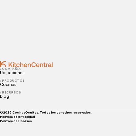
Contact
MAY 17, 2021
¿Cómo hacer promociones de comida eficaces?
MAY 12, 2021
Presencia digital: ¿Qué es y por qué es tan
importante para un restaurante a domicilio?
/ COMPAÑÍA
Ubicaciones
/ PRODUCTOS
Cocinas
/ RECURSOS
Blog
©
2026
CocinasOcultas. Todos los derechos reservados.
Política de privacidad
Politica de Cookies