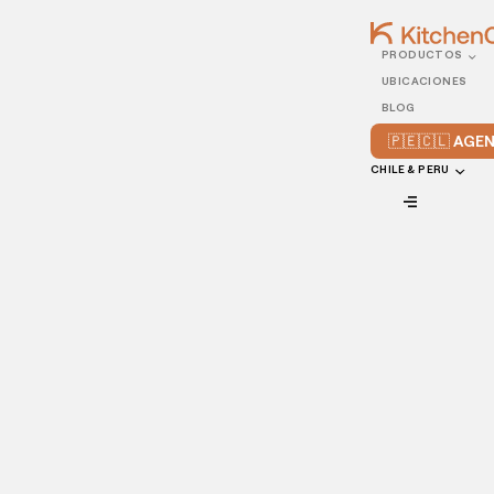
PRODUCTOS
07/JULY/2021
UBICACIONES
Aprende a realizar un
BLOG
costeo de recetas
🇵🇪🇨🇱 AG
efectivo
CHILE & PERU
VIEW ALL
Los costos de un menú son una parte esencial de la
rentabilidad de tu restaurante. Si no se definen los costos
de cada platillo del menú con anticipación, existe la
posibilidad de que termines perdiendo más dinero del que
entra a la caja registradora.
Es un proceso que requiere tiempo y dedicación, que