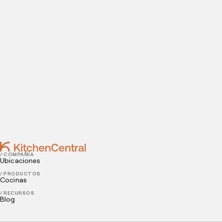
datos de contacto para agendar tu visita a nuestras
instalaciones.
Contact
JULY 08, 2021
4 consejos para optimizar la contabilidad de un
restaurante
JULY 06, 2021
3 consejos para manejar los alérgenos alimentarios
/ COMPAÑÍA
Ubicaciones
/ PRODUCTOS
Cocinas
/ RECURSOS
Blog