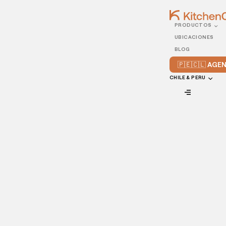
PRODUCTOS
04/AUGUST/2021
UBICACIONES
¿Administras una cadena
BLOG
de restaurantes? Aquí hay
🇵🇪🇨🇱 AG
4 consejos clave para ti
CHILE & PERU
VIEW ALL
Podemos decir con seguridad que la mayoría, sino es que
todos, los dueños de restaurantes entran a la industria con
la intención de, eventualmente, crear una cadena de
restaurantes exitosa. Manejar un solo negocio
gastronómico no es tarea fácil, y tan solo podemos
imaginarnos cómo es manejar una cadena.