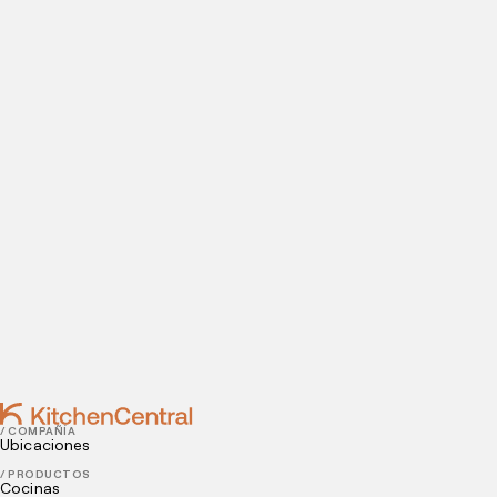
ABRE TU COCINA OCULTA
Visítanos hoy
¿Estás listo para abrir una cocina oculta? Introduce tus
datos de contacto para agendar tu visita a nuestras
instalaciones.
Contact
AUGUST 06, 2021
Guía para agregar platillos vegetarianos y veganos a
tu menú
AUGUST 04, 2021
Cómo atraer clientes a un restaurante
/ COMPAÑÍA
Ubicaciones
/ PRODUCTOS
Cocinas