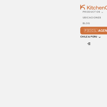
PRODUCTOS
23/DECEMBER/2022
UBICACIONES
5 maneras de hacer
BLOG
descuentos y
🇵🇪🇨🇱 AG
promociones sin perder
CHILE & PERU
dinero
VIEW ALL
En este artículo, compartiremos los beneficios de ofrecer
descuentos en restaurantes, así como consejos e ideas
creativas para ayudarte a determinar las promociones
adecuadas para tu negocio.