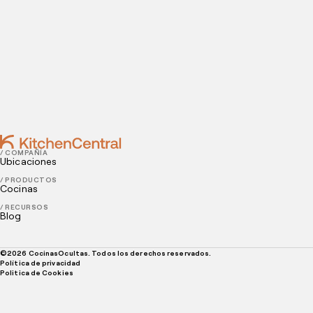
¿Por qué es tan importante elaborar un
presupuesto para un restaurante?
SEPTEMBER 10, 2021
Cómo sacarle provecho al email marketing para
restaurantes
/ COMPAÑÍA
Ubicaciones
/ PRODUCTOS
Cocinas
/ RECURSOS
Blog
©
2026
CocinasOcultas. Todos los derechos reservados.
Política de privacidad
Politica de Cookies