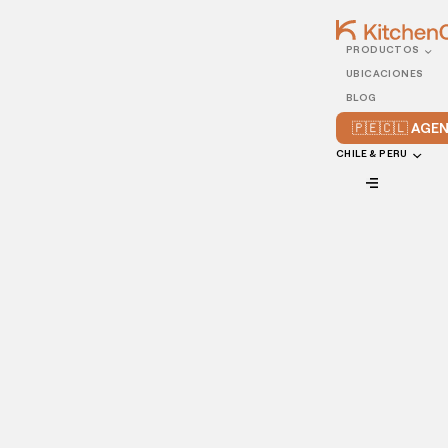
PRODUCTOS
10/SEPTEMBER/2021
UBICACIONES
5 ideas de negocios de
BLOG
comida más novedosos
🇵🇪🇨🇱 AG
de la actualidad
CHILE & PERU
VIEW ALL
¿Qué hace falta para ser un propietario de restaurante
exitoso?
Para empezar, hay que tener iniciativa, ser muy exigente y
tener una creatividad infinita. Y, con una
competencia
creciente
, ahora más que nunca es importante mantenerse
a la delantera.