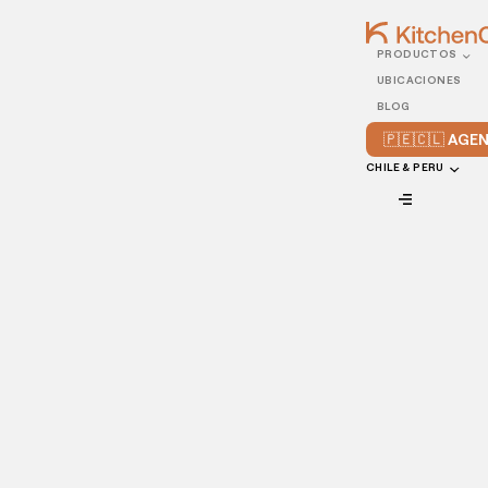
PRODUCTOS
22/JUNE/2021
UBICACIONES
5 formas de reducir
BLOG
gastos en tu restaurante
🇵🇪🇨🇱 AG
CHILE & PERU
VIEW ALL
La competencia dentro de la industria restaurantera es
amplia, y sobresalir y además, obtener ganancias en un
mercado tan creciente, requiere de mucha atención en su
administración (especialmente en el lado económico).
Inclusive, una mala administración de los ingresos de tu
restaurante podrían llevarte a la quiebra.
Sin embargo, y para nuestra buena suerte, hay decenas de