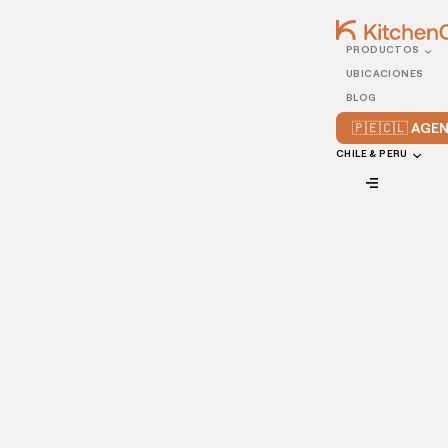
PRODUCTOS
10/DECEMBER/2020
UBICACIONES
5 consejos para elegir al
BLOG
mejor chef para tu cocina
🇵🇪🇨🇱 AG
CHILE & PERU
VIEW ALL
Uno de los aspectos más importantes de un restaurante es
la calidad de los alimentos que ofrece y, por ende, su
preparación debe quedar en manos de la persona
adecuada- Si quieres saber cómo elegir al
mejor chef
para
tu cocina, ¡aquí te lo contamos!
En muchos casos, las labores de este profesional se
resumen a la elaboración de los platillos, la ejecución de las