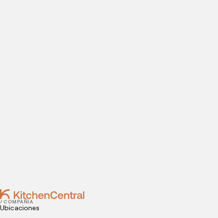
ABRE TU COCINA OCULTA
Visítanos hoy
¿Estás listo para abrir una cocina oculta? Introduce tus
datos de contacto para agendar tu visita a nuestras
instalaciones.
Contact
DECEMBER 18, 2020
Foodtech: ¿qué son y qué tipos existen?
DECEMBER 07, 2020
¿Por qué los negocios de comida deben invertir en
innovación?
/ COMPAÑÍA
Ubicaciones