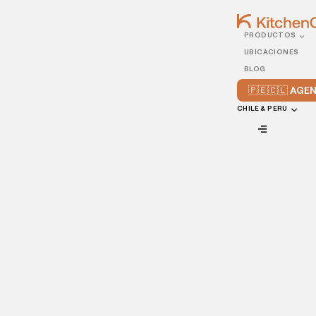
PRODUCTOS
15/JUNE/2022
UBICACIONES
5 consejos para abrir tu
BLOG
dark kitchen
🇵🇪🇨🇱 AG
CHILE & PERU
VIEW ALL
Se prevé que el mercado mundial de las dark kitchens casi
se duplique a partir de 2019 hasta alcanzar la asombrosa
cifra de 71.400 millones de dólares de la industria en 2027.
Aprovechando las tendencias de la industria restaurantera
hacia más comidas fuera del local, mejores soluciones
tecnológicas y pedidos omnicanales, el sector está viendo
una inversión masiva.