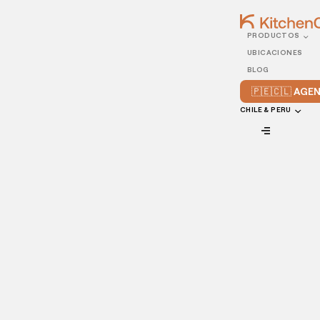
PRODUCTOS
31/JULY/2021
UBICACIONES
5 apps para restaurantes
BLOG
que no te puedes perder
🇵🇪🇨🇱 AG
CHILE & PERU
VIEW ALL
Desde gestión de inventarios hasta la organización de un
restaurante, plataformas de redes sociales, y más, siempre
existe una app que resuelve las necesidades actuales de
los dueños de restaurantes.
Considerando que la gestión de restaurantes, por
naturaleza, presenta muchos retos incluso hasta para los
más experimentados en el área. Sin embargo, en estos