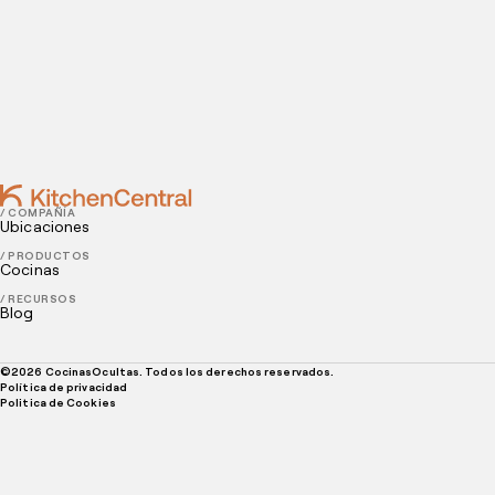
proveedores de alimentos?
JULY 30, 2021
Las diferencias entre las cocinas ocultas y los
restaurantes tradicionales
/ COMPAÑÍA
Ubicaciones
/ PRODUCTOS
Cocinas
/ RECURSOS
Blog
©
2026
CocinasOcultas. Todos los derechos reservados.
Política de privacidad
Politica de Cookies