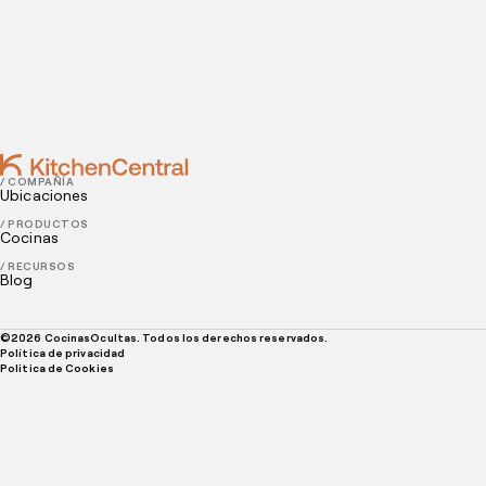
NOVEMBER 11, 2022
Cómo encontrar el mejor sistema de pedidos en
línea para restaurantes
/ COMPAÑÍA
Ubicaciones
/ PRODUCTOS
Cocinas
/ RECURSOS
Blog
©
2026
CocinasOcultas. Todos los derechos reservados.
Política de privacidad
Politica de Cookies