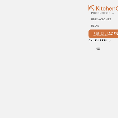
PRODUCTOS
14/NOVEMBER/2022
UBICACIONES
5 apps móviles para
BLOG
restaurantes que debes
🇵🇪🇨🇱 AG
conocer
CHILE & PERU
VIEW ALL
Desde gestión de inventarios hasta la organización de un
restaurante, plataformas de redes sociales, y más, siempre
existe una app que resuelve las necesidades actuales de
los dueños de restaurantes. A continuación, te
presentaremos 5 apps para restaurantes que no te
puedes perder.