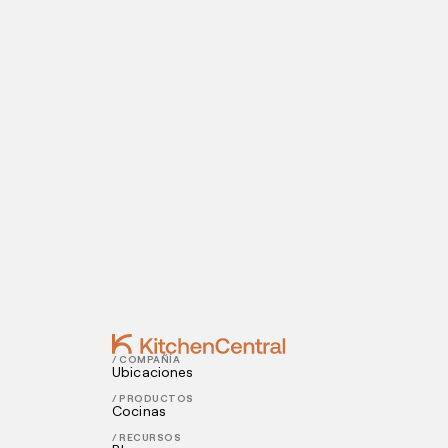
¡Esto es todo por hoy! ¿Quieres saber más
Visítanos hoy
¿Estás listo para abrir una cocina oculta? I
Contact
OCTOBER 12, 2021
3 consejos para elaborar un menú de 
OCTOBER 07, 2021
¿Qué es la contabilidad de un restaura
/ COMPAÑÍA
Ubicaciones
/ PRODUCTOS
Cocinas
/ RECURSOS