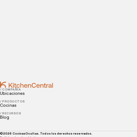
Contact
DECEMBER 17, 2021
Todo lo que tienes que saber sobre posicionar tu
restaurante en las apps de servicio a domicilio
DECEMBER 15, 2021
Cómo motivar al personal de tu restaurante: claves
para el éxito
/ COMPAÑÍA
Ubicaciones
/ PRODUCTOS
Cocinas
/ RECURSOS
Blog
©
2026
CocinasOcultas. Todos los derechos reservados.