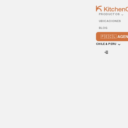
PRODUCTOS
15/DECEMBER/2021
UBICACIONES
4 maneras en que los
BLOG
restaurantes pueden
🇵🇪🇨🇱 AG
fomentar las opiniones de
CHILE & PERU
los clientes
VIEW ALL
Cuantas más reseñas tenga tu restaurante en sitios como
Google, Yelp, TripAdvisor y demás páginas, mejor le irá a tu
restaurante en los
resultados de búsqueda
, lo que dará
más visibilidad y ventas a largo plazo.