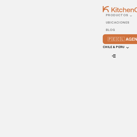
PRODUCTOS
21/NOVEMBER/2022
UBICACIONES
4 formas creativas de
BLOG
utilizar vídeos para
🇵🇪🇨🇱 AG
promocionar tu
CHILE & PERU
restaurante
VIEW ALL
El vídeo marketing ha llegado para quedarse. De hecho, el
vídeo marketing es la clave del éxito de tu restaurante este
año. Aquí vamos a compartirte unas maneras geniales de
utilizar videos en tu restaurante.