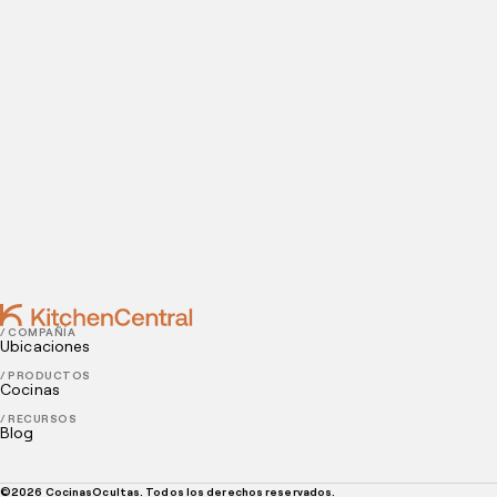
instalaciones.
Contact
NOVEMBER 21, 2022
Cómo crear una identidad de marca para tu
restaurante virtual
NOVEMBER 21, 2022
3 formas de aumentar las ventas de tu servicio de
pedidos
/ COMPAÑÍA
Ubicaciones
/ PRODUCTOS
Cocinas
/ RECURSOS
Blog
©
2026
CocinasOcultas. Todos los derechos reservados.