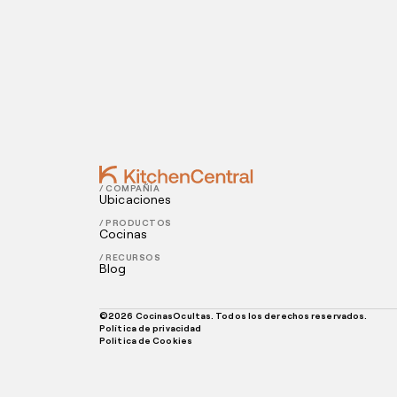
Contact
DECEMBER 01, 2021
4 formas efectivas de reducir los cost
NOVEMBER 29, 2021
Cómo transformar las críticas negativa
/ COMPAÑÍA
Ubicaciones
/ PRODUCTOS
Cocinas
/ RECURSOS
Blog
©
2026
CocinasOcultas. Todos los derechos reservados.
Política de privacidad
Politica de Cookies