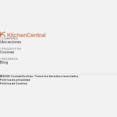
FEBRUARY 05, 2021
Restaurantes temáticos: 5 tendencias que debes
conocer
/ COMPAÑÍA
Ubicaciones
/ PRODUCTOS
Cocinas
/ RECURSOS
Blog
©
2026
CocinasOcultas. Todos los derechos reservados.
Política de privacidad
Politica de Cookies