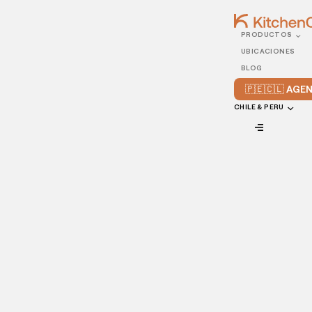
PRODUCTOS
10/FEBRUARY/2021
UBICACIONES
4 consejos para manejar
BLOG
los pedidos de comida a
🇵🇪🇨🇱 AG
domicilio
CHILE & PERU
VIEW ALL
Es muy común el pensar que un negocio que trabaje con
pedidos de comida a domicilio es simplemente un
restaurante que ofrece a sus clientes un servicio
delivery
,
sin embargo, esto va más allá. Realmente, en la actualidad
es más importante que nunca crear un modelo de entrega
que realmente funcione de forma eficiente.