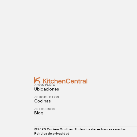
Visítanos hoy
¿Estás listo para abrir una cocina oculta? I
Contact
JULY 10, 2021
Dark kitchen vs restaurante tradicional:
JULY 08, 2021
4 consejos para optimizar la contabili
/ COMPAÑÍA
Ubicaciones
/ PRODUCTOS
Cocinas
/ RECURSOS
Blog
©
2026
CocinasOcultas. Todos los derechos reservados.
Política de privacidad