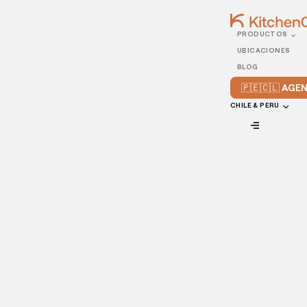
PRODUCTOS
11/JULY/2022
UBICACIONES
3 tips para crear un menú
BLOG
de temporada
🇵🇪🇨🇱 AG
CHILE & PERU
VIEW ALL
Los propietarios de restaurantes están adaptando los
menús de temporada para presentar los perfiles de sabor
de cada época del año. Los menús de temporada son
excelentes para atraer a los clientes y promover la
sostenibilidad, sin olvidar la libertad que permite a los chefs
ser creativos en la
cocina comercial
.
Los comensales hambrientos buscan formas de disfrutar