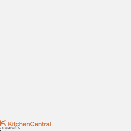
ABRE TU COCINA OCULTA
Visítanos hoy
¿Estás listo para abrir una cocina oculta? Introduce tus
datos de contacto para agendar tu visita a nuestras
instalaciones.
Contact
JULY 13, 2022
Por qué utilizar menús cortos en los restaurantes
JULY 11, 2022
3 razones para usar boletines de noticias en tu
campaña de marketing
/ COMPAÑÍA