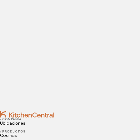
ABRE TU COCINA OCULTA
Visítanos hoy
¿Estás listo para abrir una cocina oculta? Introduce tus
datos de contacto para agendar tu visita a nuestras
instalaciones.
Contact
JUNE 29, 2021
3 maneras de reducir el desperdicio de alimentos
JUNE 25, 2021
4 consejos para lograr la fidelidad de tus clientes
/ COMPAÑÍA
Ubicaciones
/ PRODUCTOS
Cocinas