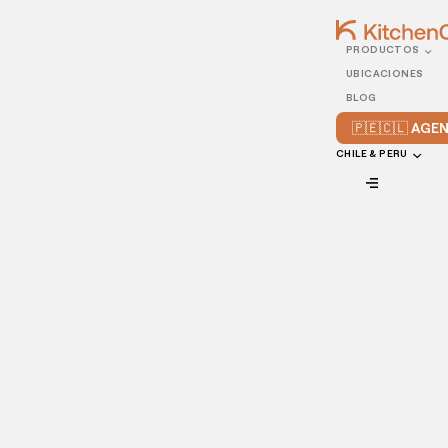
PRODUCTOS
29/JUNE/2021
UBICACIONES
3 tips claves para mejorar
BLOG
tu reputación online
🇵🇪🇨🇱 AG
CHILE & PERU
VIEW ALL
Como dueño o gerente de un restaurante, es normal
enfocarte en la calidad de los platillos, el servicio
proporcionado a tus comensales, y en el ambiente de
trabajo. Sin embargo, un aspecto importante de cualquier
restaurante, que normalmente pasa desapercibido, es su
reputación online
.
Hasta hace unos años, la forma más común de
atraer