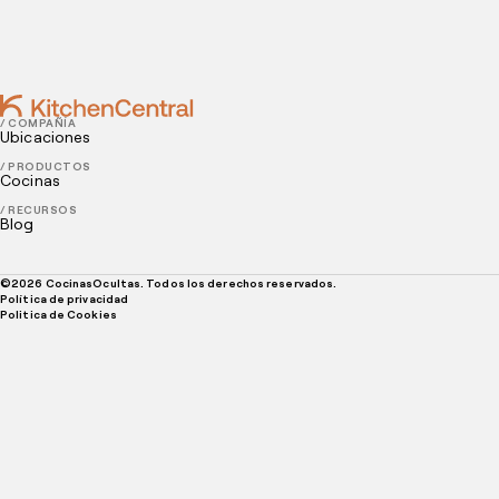
¿Cómo gestionar las reservas en un restaurante? 4
Consejos Clave
/ COMPAÑÍA
Ubicaciones
/ PRODUCTOS
Cocinas
/ RECURSOS
Blog
©
2026
CocinasOcultas. Todos los derechos reservados.
Política de privacidad
Politica de Cookies