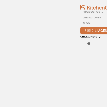
PRODUCTOS
23/JUNE/2021
UBICACIONES
3 consejos para optimizar
BLOG
la logística de tu
🇵🇪🇨🇱 AG
restaurante
CHILE & PERU
VIEW ALL
El éxito de cualquier restaurante depende en gran parte de
su logística, ya que si su logística es deficiente, es poco
probable que salga adelante aún si tiene al mejor chef de la
zona y al equipo de cocina más innovador.
La verdad es que dentro de la industria restaurantera, hay
poco espacio para prueba y error. Un error en la logística,