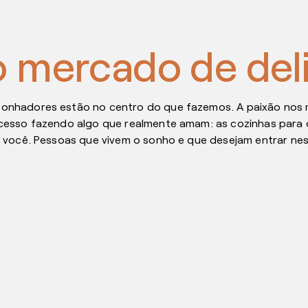
o mercado de del
nhadores estão no centro do que fazemos. A paixão nos mo
cesso fazendo algo que realmente amam: as cozinhas para d
o você. Pessoas que vivem o sonho e que desejam entrar ne
nte: 4 dicas para oferecer no delivery