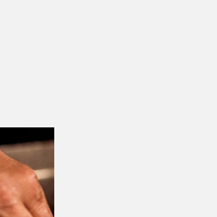
OUTUBRO 14, 2024
OUTUBRO 12, 2024
OUTUBRO 08, 2024
SETEMBRO 19, 2024
SETEMBRO 11, 2024
PÁGINA ANTERIOR
PRÓXIMA PÁGINA
Pronto para
gente?
Pronto para começar a cozinhar com a Kitche
Nome