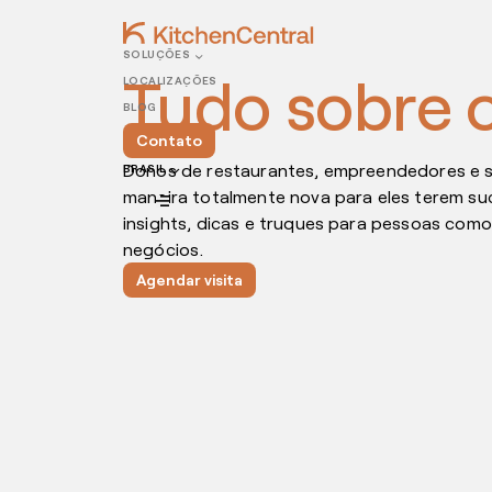
SOLUÇÕES
Tudo sobre 
LOCALIZAÇÕES
BLOG
Contato
Donos de restaurantes, empreendedores e so
BRASIL
maneira totalmente nova para eles terem su
insights, dicas e truques para pessoas com
negócios.
Agendar visita
NOVEMBRO 14, 2024
NOVEMBRO 07, 2024
Atendimento humanizado ao clie
OUTUBRO 31, 2024
OUTUBRO 28, 2024
OUTUBRO 21, 2024